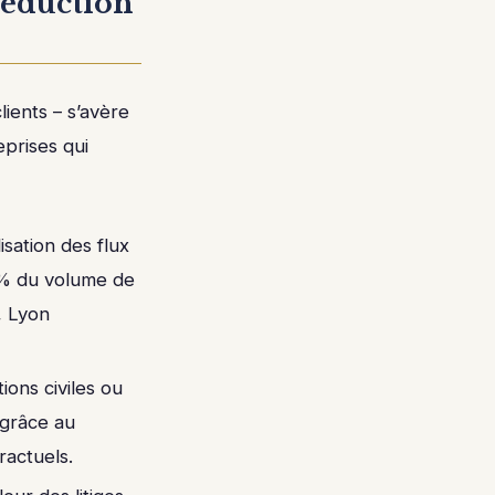
 réduction
lients – s’avère
eprises qui
sation des flux
25% du volume de
, Lyon
ions civiles ou
 grâce au
ractuels.