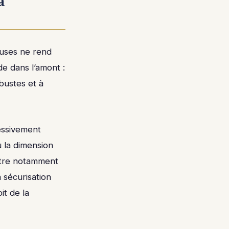
a
ieuses ne rend
de dans l’amont :
obustes et à
essivement
 la dimension
ustre notamment
 sécurisation
it de la