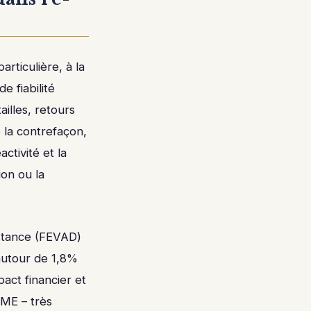
rticulière, à la
e fiabilité
ailles, retours
 la contrefaçon,
ctivité et la
ion ou la
istance (FEVAD)
 autour de 1,8%
act financier et
PME – très