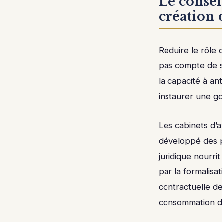
Le consei
création 
Réduire le rôle 
pas compte de so
la capacité à an
instaurer une go
Les cabinets d’
développé des pr
juridique nourri
par la formalisa
contractuelle des
consommation de