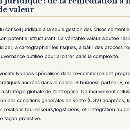
l juridique : de la remédiation à l
de valeur
du conseil juridique à la seule gestion des crises content
n potentiel structurant. La véritable valeur ajoutée rési
ticiper, à cartographier les risques, à bâtir des process r
uvernance outillée pour arbitrer dans la complexité.
avocats lyonnais spécialisés dans l’e-commerce ont progr
atiques ancrées dans le conseil « business partner », où
t la stratégie globale de l’entreprise. Ce mouvement s’ill
tion des conditions générales de vente (CGV) adaptées, la
 relations fournisseurs/logisticiens, et l’intégration du dro
 façon proactive.