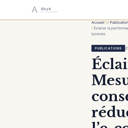
Accueil
›
Publicatio
Éclairer la performa
lyonnais
2
PUBLICATIONS
Éclai
Mesu
conse
réduc