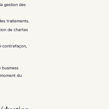
la gestion des
es traitements.
tion de chartes
ti-contrefaçon,
e business
u moment du