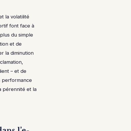
la volatilité
tif font face à
 plus du simple
tion et de
r la diminution
éclamation,
ient – et de
la performance
a pérennité et la
dans l’e-