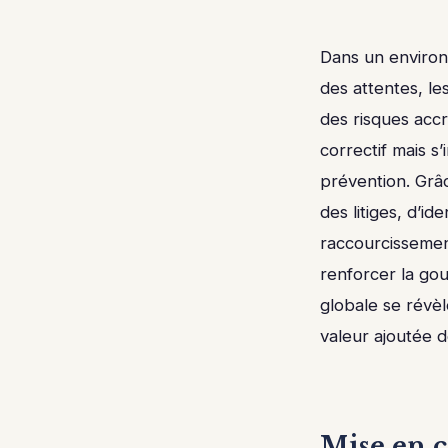
Dans un environ
des attentes, le
des risques accr
correctif mais s
prévention. Grâc
des litiges, d’id
raccourcissement
renforcer la gou
globale se révèl
valeur ajoutée d
Mise en co