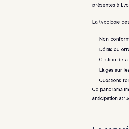
présentes à Lyo
La typologie des
Non-conformi
Délais ou err
Gestion défa
Litiges sur l
Questions rel
Ce panorama imp
anticipation str